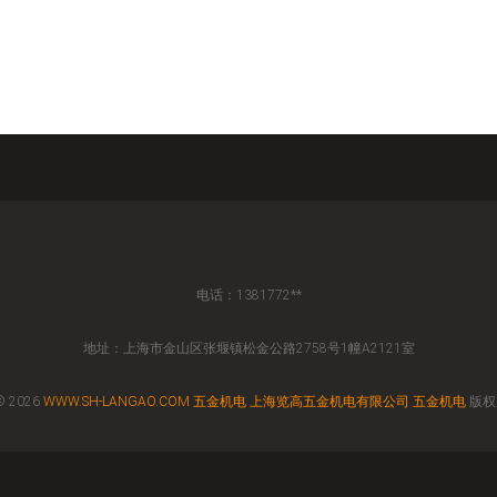
电话：1381772**
地址：上海市金山区张堰镇松金公路2758号1幢A2121室
© 2026
WWW.SH-LANGAO.COM
五金机电
上海览高五金机电有限公司
五金机电
版权