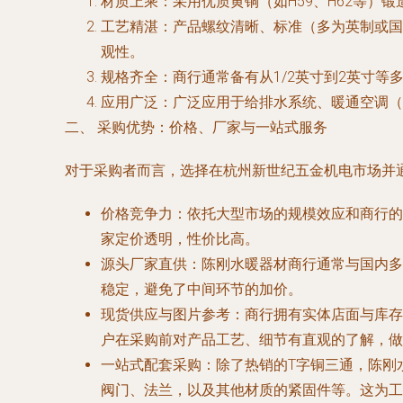
材质上乘
：采用优质黄铜（如H59、H62等
工艺精湛
：产品螺纹清晰、标准（多为英制或国
观性。
规格齐全
：商行通常备有从1/2英寸到2英寸
应用广泛
：广泛应用于给排水系统、暖通空调（
二、 采购优势：价格、厂家与一站式服务
对于采购者而言，选择在杭州新世纪五金机电市场并
价格竞争力
：依托大型市场的规模效应和商行的
家定价透明，性价比高。
源头厂家直供
：陈刚水暖器材商行通常与国内多
稳定，避免了中间环节的加价。
现货供应与图片参考
：商行拥有实体店面与库存
户在采购前对产品工艺、细节有直观的了解，做
一站式配套采购
：除了热销的T字铜三通，陈刚
阀门、法兰，以及其他材质的紧固件等。这为工