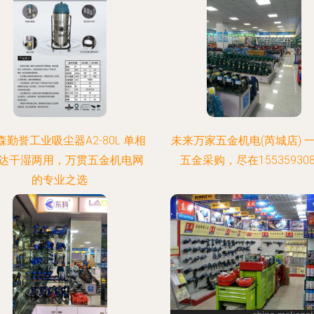
森勤誉工业吸尘器A2-80L 单相
未来万家五金机电(芮城店) 
达干湿两用，万贯五金机电网
五金采购，尽在155359308
的专业之选